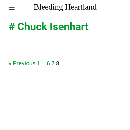
Bleeding Heartland
# Chuck Isenhart
Page
Page
Page
Page
« Previous
1
…
6
7
8