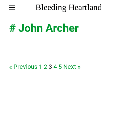
Bleeding Heartland
# John Archer
Page
Page
Page
Page
Page
« Previous
1
2
3
4
5
Next »