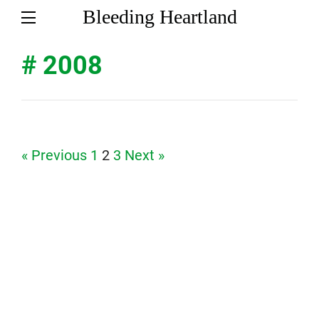
Bleeding Heartland
# 2008
Page
Page
Page
« Previous
1
2
3
Next »