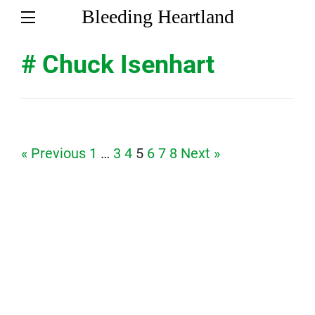
Bleeding Heartland
# Chuck Isenhart
Page
Page
Page
Page
Page
Page
Page
« Previous
1
…
3
4
5
6
7
8
Next »