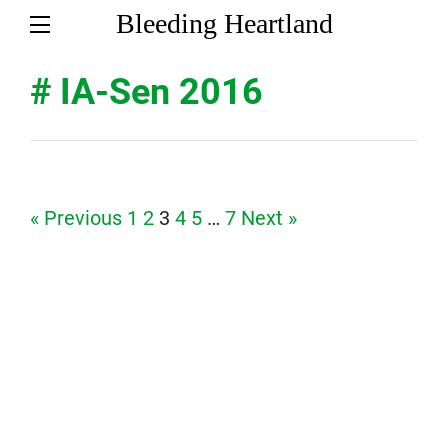
Bleeding Heartland
# IA-Sen 2016
Page
Page
Page
Page
Page
Page
« Previous
1
2
3
4
5
…
7
Next »