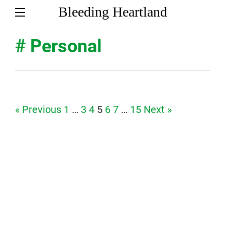
Bleeding Heartland
# Personal
Page
Page
Page
Page
Page
Page
Page
« Previous
1
…
3
4
5
6
7
…
15
Next »