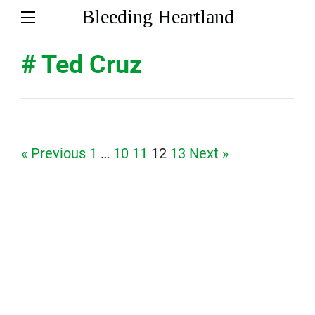
Bleeding Heartland
# Ted Cruz
Page
Page
Page
Page
Page
« Previous
1
…
10
11
12
13
Next »