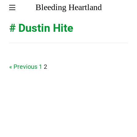
Bleeding Heartland
# Dustin Hite
Page
Page
« Previous
1
2