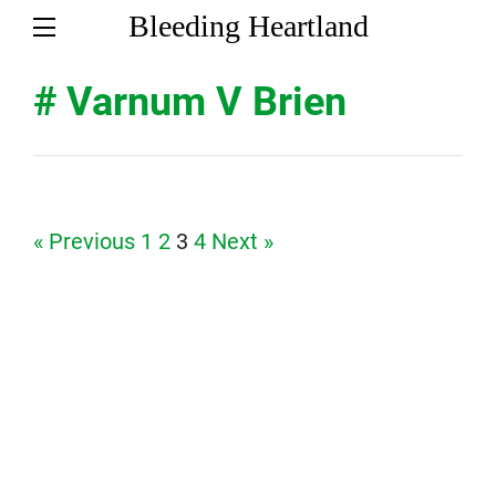
Bleeding Heartland
# Varnum V Brien
Page
Page
Page
Page
« Previous
1
2
3
4
Next »