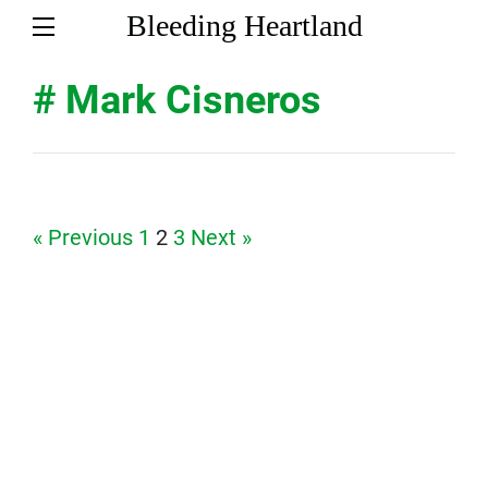
Bleeding Heartland
# Mark Cisneros
Page
Page
Page
« Previous
1
2
3
Next »